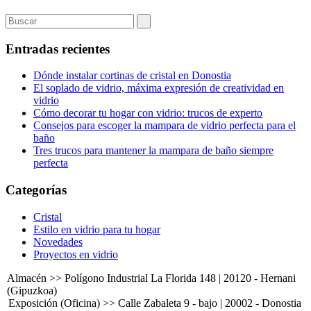
Entradas recientes
Dónde instalar cortinas de cristal en Donostia
El soplado de vidrio, máxima expresión de creatividad en
vidrio
Cómo decorar tu hogar con vidrio: trucos de experto
Consejos para escoger la mampara de vidrio perfecta para el
baño
Tres trucos para mantener la mampara de baño siempre
perfecta
Categorías
Cristal
Estilo en vidrio para tu hogar
Novedades
Proyectos en vidrio
Almacén >> Polígono Industrial La Florida 148 | 20120 - Hernani
(Gipuzkoa)
Exposición (Oficina) >> Calle Zabaleta 9 - bajo | 20002 - Donostia