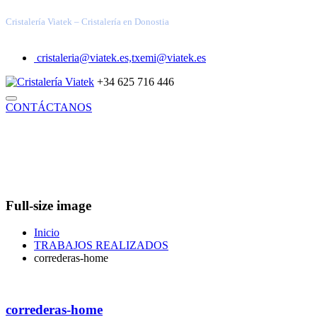
Cristalería Viatek – Cristalería en Donostia
cristaleria@viatek.es,txemi@viatek.es
+34 625 716 446
CONTÁCTANOS
INICIO
TRABAJOS REALIZADOS
SOLUCIONES
VIDRIOS ESPECIALES
ARQUITECTURA TÉCNICA
DECORACIÓN
INDUSTRIAL
BLOG
QUIÉNES SOMOS
Full-size image
Inicio
TRABAJOS REALIZADOS
correderas-home
correderas-home