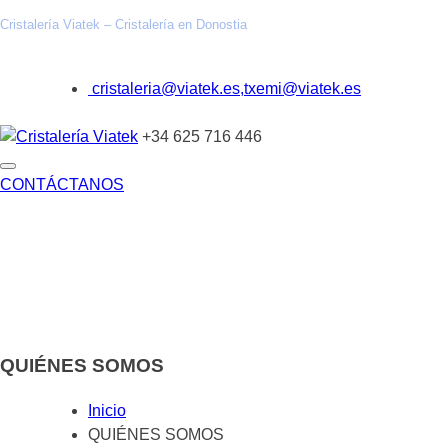
Cristalería Viatek – Cristalería en Donostia
cristaleria@viatek.es,txemi@viatek.es
+34 625 716 446
CONTÁCTANOS
INICIO
TRABAJOS REALIZADOS
SOLUCIONES
VIDRIOS ESPECIALES
ARQUITECTURA TÉCNICA
DECORACIÓN
INDUSTRIAL
BLOG
QUIÉNES SOMOS
QUIÉNES SOMOS
Inicio
QUIÉNES SOMOS