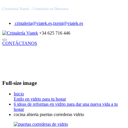
Cristalería Viatek – Cristalería en Donostia
cristaleria@viatek.es,txemi@viatek.es
+34 625 716 446
CONTÁCTANOS
INICIO
TRABAJOS REALIZADOS
SOLUCIONES
VIDRIOS ESPECIALES
ARQUITECTURA TÉCNICA
DECORACIÓN
INDUSTRIAL
BLOG
QUIÉNES SOMOS
Full-size image
Inicio
Estilo en vidrio para tu hogar
6 ideas de reformas en vidrio para dar una nueva vida a tu
hogar
cocina abierta puertas correderas vidrio