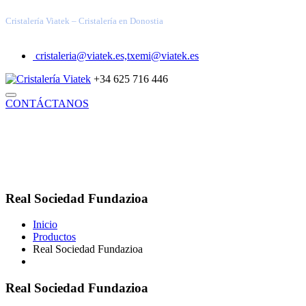
Cristalería Viatek – Cristalería en Donostia
cristaleria@viatek.es,txemi@viatek.es
+34 625 716 446
CONTÁCTANOS
INICIO
TRABAJOS REALIZADOS
SOLUCIONES
VIDRIOS ESPECIALES
ARQUITECTURA TÉCNICA
DECORACIÓN
INDUSTRIAL
BLOG
QUIÉNES SOMOS
Real Sociedad Fundazioa
Inicio
Productos
Real Sociedad Fundazioa
Real Sociedad Fundazioa