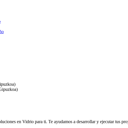
o
año
Gipuzkoa)
(Gipuzkoa)
luciones en Vidrio para ti. Te ayudamos a desarrollar y ejecutar tus pro