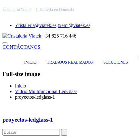
Cristalería Viatek – Cristalería en Donostia
cristaleria@viatek.es,txemi@viatek.es
+34 625 716 446
CONTÁCTANOS
INICIO
TRABAJOS REALIZADOS
SOLUCIONES
Full-size image
Inicio
Vidrio Multifuncional LedGlass
proyectos-ledglass-1
proyectos-ledglass-1