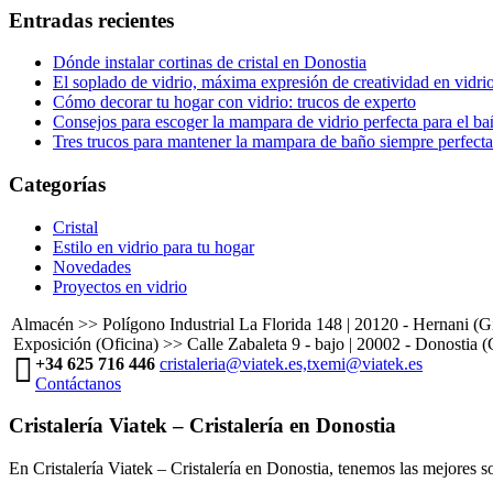
Entradas recientes
Dónde instalar cortinas de cristal en Donostia
El soplado de vidrio, máxima expresión de creatividad en vidri
Cómo decorar tu hogar con vidrio: trucos de experto
Consejos para escoger la mampara de vidrio perfecta para el b
Tres trucos para mantener la mampara de baño siempre perfecta
Categorías
Cristal
Estilo en vidrio para tu hogar
Novedades
Proyectos en vidrio
Almacén >> Polígono Industrial La Florida 148 | 20120 - Hernani (
Exposición (Oficina) >> Calle Zabaleta 9 - bajo | 20002 - Donostia 
+34 625 716 446
cristaleria@viatek.es,txemi@viatek.es
Contáctanos
Cristalería Viatek – Cristalería en Donostia
En Cristalería Viatek – Cristalería en Donostia, tenemos las mejores so