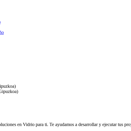
o
año
Gipuzkoa)
(Gipuzkoa)
luciones en Vidrio para ti. Te ayudamos a desarrollar y ejecutar tus pro