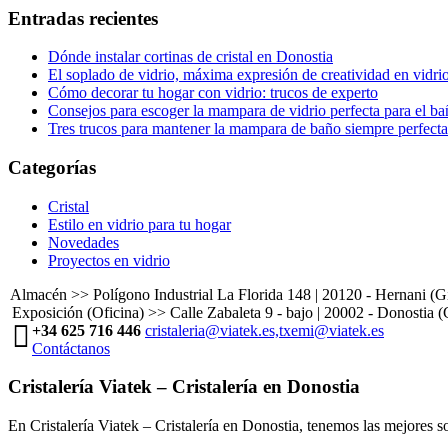
Entradas recientes
Dónde instalar cortinas de cristal en Donostia
El soplado de vidrio, máxima expresión de creatividad en vidri
Cómo decorar tu hogar con vidrio: trucos de experto
Consejos para escoger la mampara de vidrio perfecta para el b
Tres trucos para mantener la mampara de baño siempre perfecta
Categorías
Cristal
Estilo en vidrio para tu hogar
Novedades
Proyectos en vidrio
Almacén >> Polígono Industrial La Florida 148 | 20120 - Hernani (
Exposición (Oficina) >> Calle Zabaleta 9 - bajo | 20002 - Donostia 
+34 625 716 446
cristaleria@viatek.es,txemi@viatek.es
Contáctanos
Cristalería Viatek – Cristalería en Donostia
En Cristalería Viatek – Cristalería en Donostia, tenemos las mejores so