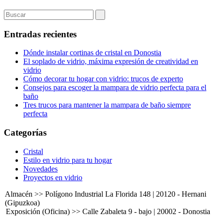
Entradas recientes
Dónde instalar cortinas de cristal en Donostia
El soplado de vidrio, máxima expresión de creatividad en
vidrio
Cómo decorar tu hogar con vidrio: trucos de experto
Consejos para escoger la mampara de vidrio perfecta para el
baño
Tres trucos para mantener la mampara de baño siempre
perfecta
Categorías
Cristal
Estilo en vidrio para tu hogar
Novedades
Proyectos en vidrio
Almacén >> Polígono Industrial La Florida 148 | 20120 - Hernani
(Gipuzkoa)
Exposición (Oficina) >> Calle Zabaleta 9 - bajo | 20002 - Donostia