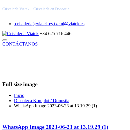
Cristalería Viatek – Cristalería en Donostia
cristaleria@viatek.es,txemi@viatek.es
+34 625 716 446
CONTÁCTANOS
INICIO
TRABAJOS REALIZADOS
SOLUCIONES
VIDRIOS ESPECIALES
ARQUITECTURA TÉCNICA
DECORACIÓN
INDUSTRIAL
BLOG
QUIÉNES SOMOS
Full-size image
Inicio
Discoteca Komplot / Donostia
WhatsApp Image 2023-06-23 at 13.19.29 (1)
WhatsApp Image 2023-06-23 at 13.19.29 (1)