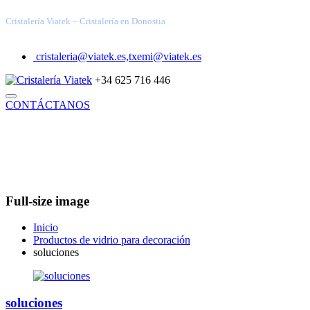
Cristalería Viatek – Cristalería en Donostia
cristaleria@viatek.es,txemi@viatek.es
+34 625 716 446
CONTÁCTANOS
INICIO
TRABAJOS REALIZADOS
SOLUCIONES
VIDRIOS ESPECIALES
ARQUITECTURA TÉCNICA
DECORACIÓN
INDUSTRIAL
BLOG
QUIÉNES SOMOS
Full-size image
Inicio
Productos de vidrio para decoración
soluciones
soluciones