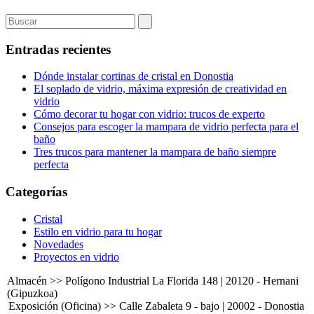
Entradas recientes
Dónde instalar cortinas de cristal en Donostia
El soplado de vidrio, máxima expresión de creatividad en
vidrio
Cómo decorar tu hogar con vidrio: trucos de experto
Consejos para escoger la mampara de vidrio perfecta para el
baño
Tres trucos para mantener la mampara de baño siempre
perfecta
Categorías
Cristal
Estilo en vidrio para tu hogar
Novedades
Proyectos en vidrio
Almacén >> Polígono Industrial La Florida 148 | 20120 - Hernani
(Gipuzkoa)
Exposición (Oficina) >> Calle Zabaleta 9 - bajo | 20002 - Donostia