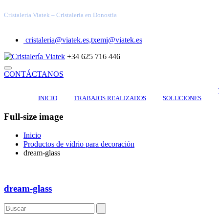
Cristalería Viatek – Cristalería en Donostia
cristaleria@viatek.es,txemi@viatek.es
+34 625 716 446
CONTÁCTANOS
INICIO
TRABAJOS REALIZADOS
SOLUCIONES
Full-size image
Inicio
Productos de vidrio para decoración
dream-glass
dream-glass