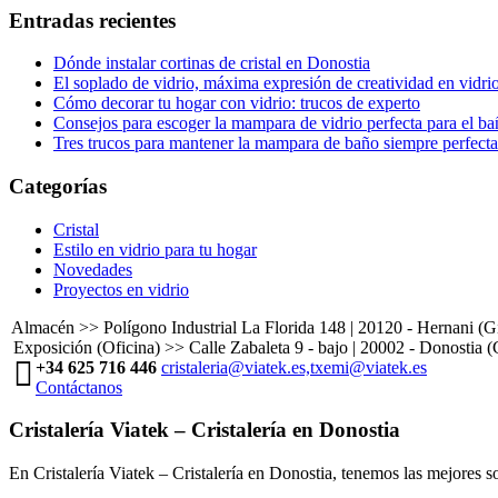
Entradas recientes
Dónde instalar cortinas de cristal en Donostia
El soplado de vidrio, máxima expresión de creatividad en vidri
Cómo decorar tu hogar con vidrio: trucos de experto
Consejos para escoger la mampara de vidrio perfecta para el b
Tres trucos para mantener la mampara de baño siempre perfecta
Categorías
Cristal
Estilo en vidrio para tu hogar
Novedades
Proyectos en vidrio
Almacén >> Polígono Industrial La Florida 148 | 20120 - Hernani (
Exposición (Oficina) >> Calle Zabaleta 9 - bajo | 20002 - Donostia 
+34 625 716 446
cristaleria@viatek.es,txemi@viatek.es
Contáctanos
Cristalería Viatek – Cristalería en Donostia
En Cristalería Viatek – Cristalería en Donostia, tenemos las mejores so