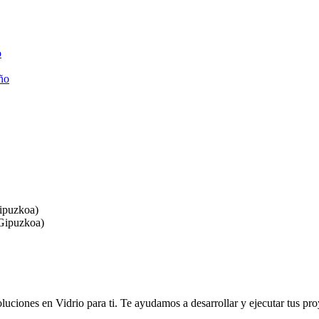
o
año
Gipuzkoa)
(Gipuzkoa)
luciones en Vidrio para ti. Te ayudamos a desarrollar y ejecutar tus pro