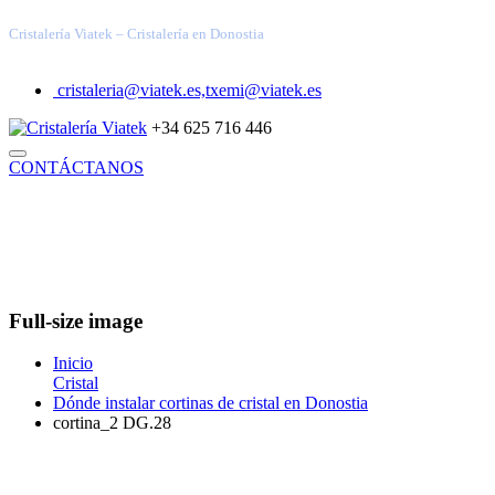
Cristalería Viatek – Cristalería en Donostia
cristaleria@viatek.es,txemi@viatek.es
+34 625 716 446
CONTÁCTANOS
INICIO
TRABAJOS REALIZADOS
SOLUCIONES
VIDRIOS ESPECIALES
ARQUITECTURA TÉCNICA
DECORACIÓN
INDUSTRIAL
BLOG
QUIÉNES SOMOS
Full-size image
Inicio
Cristal
Dónde instalar cortinas de cristal en Donostia
cortina_2 DG.28