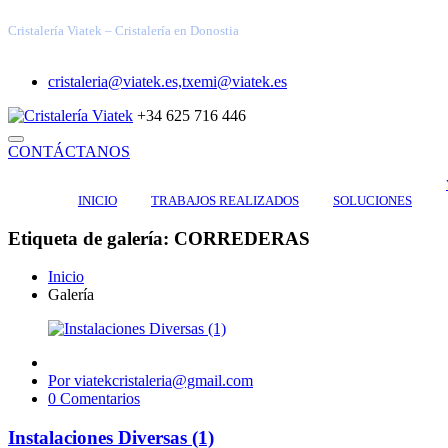
Cristalería Viatek – Cristalería en Donostia
cristaleria@viatek.es,txemi@viatek.es
+34 625 716 446
CONTÁCTANOS
INICIO
TRABAJOS REALIZADOS
SOLUCIONES
Etiqueta de galería: CORREDERAS
Inicio
Galería
Por viatekcristaleria@gmail.com
0 Comentarios
Instalaciones Diversas (1)