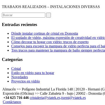
TRABAJOS REALIZADOS – INSTALACIONES DIVERSAS
Entradas recientes
Dónde instalar cortinas de cristal en Donostia
El soplado de vidrio, máxima expresión de creatividad en vidri
Cómo decorar tu hogar con vidrio: trucos de experto
Consejos para escoger la mampara de vidrio perfecta para el b
Tres trucos para mantener la mampara de baño siempre perfecta
Categorías
Cristal
Estilo en vidrio para tu hogar
Novedades
Proyectos en vidrio
Almacén >> Polígono Industrial La Florida 148 | 20120 - Hernani (
Exposición (Oficina) >> Calle Zabaleta 9 - bajo | 20002 - Donostia 
+34 625 716 446
cristaleria@viatek.es,txemi@viatek.es
Contáctanos