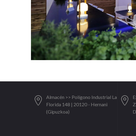
Almacén >> Polígono Industrial La
E
Florida 148 | 20120 - Hernani
Z
(Gipuzkoa)
D