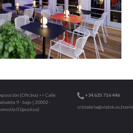
xposición (Oficina) >> Calle
+34 625 716 446
abaleta 9 - bajo | 20002 -
cristaleria@viatek.es,txem
onostia (Gipuzkoa)