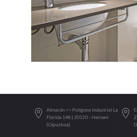
Almacén >> Polígono Industrial La
E
Florida 148 | 20120 - Hernani
Z
(Gipuzkoa)
D