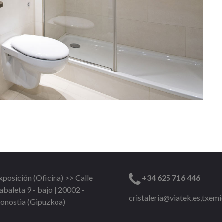
xposición (Oficina) >> Calle
+34 625 716 446
abaleta 9 - bajo | 20002 -
cristaleria@viatek.es,txem
onostia (Gipuzkoa)