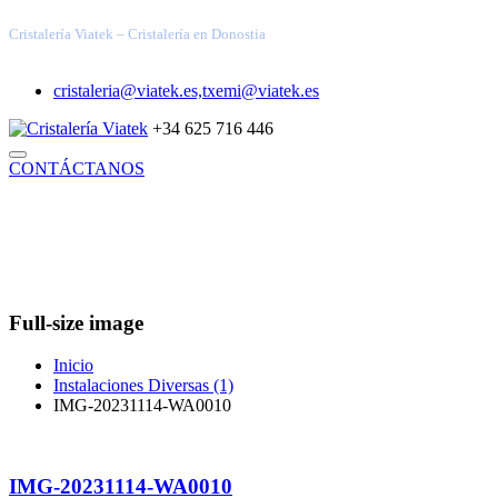
Cristalería Viatek – Cristalería en Donostia
cristaleria@viatek.es,txemi@viatek.es
+34 625 716 446
CONTÁCTANOS
INICIO
TRABAJOS REALIZADOS
SOLUCIONES
VIDRIOS ESPECIALES
ARQUITECTURA TÉCNICA
DECORACIÓN
INDUSTRIAL
BLOG
QUIÉNES SOMOS
Full-size image
Inicio
Instalaciones Diversas (1)
IMG-20231114-WA0010
IMG-20231114-WA0010