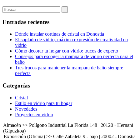
Entradas recientes
Dónde instalar cortinas de cristal en Donostia
El soplado de vidrio, máxima expresión de creatividad en
vidrio
Cómo decorar tu hogar con vidrio: trucos de experto
Consejos para escoger la mampara de vidrio perfecta para el
baño
Tres trucos para mantener la mampara de baño siempre
perfecta
Categorías
Cristal
Estilo en vidrio para tu hogar
Novedades
Proyectos en vidrio
Almacén >> Polígono Industrial La Florida 148 | 20120 - Hernani
(Gipuzkoa)
Exposición (Oficina) >> Calle Zabaleta 9 - bajo | 20002 - Donostia