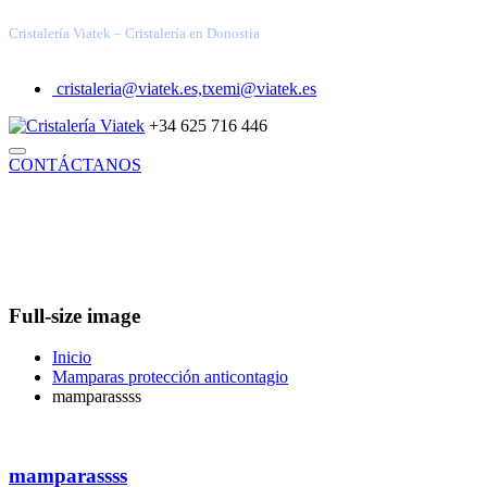
Cristalería Viatek – Cristalería en Donostia
cristaleria@viatek.es,txemi@viatek.es
+34 625 716 446
CONTÁCTANOS
INICIO
TRABAJOS REALIZADOS
SOLUCIONES
VIDRIOS ESPECIALES
ARQUITECTURA TÉCNICA
DECORACIÓN
INDUSTRIAL
BLOG
QUIÉNES SOMOS
Full-size image
Inicio
Mamparas protección anticontagio
mamparassss
mamparassss