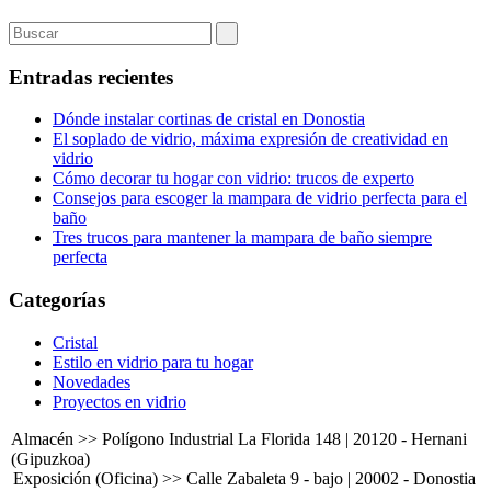
Entradas recientes
Dónde instalar cortinas de cristal en Donostia
El soplado de vidrio, máxima expresión de creatividad en
vidrio
Cómo decorar tu hogar con vidrio: trucos de experto
Consejos para escoger la mampara de vidrio perfecta para el
baño
Tres trucos para mantener la mampara de baño siempre
perfecta
Categorías
Cristal
Estilo en vidrio para tu hogar
Novedades
Proyectos en vidrio
Almacén >> Polígono Industrial La Florida 148 | 20120 - Hernani
(Gipuzkoa)
Exposición (Oficina) >> Calle Zabaleta 9 - bajo | 20002 - Donostia