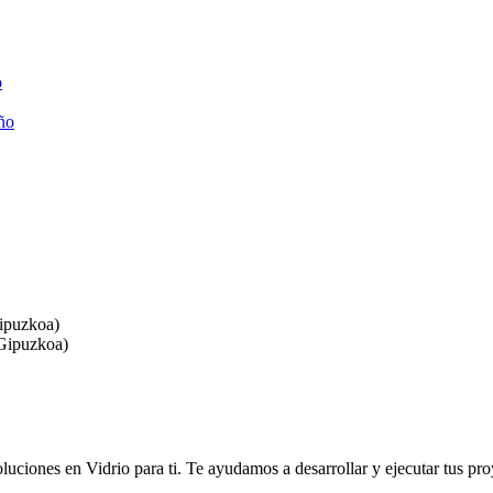
o
año
Gipuzkoa)
(Gipuzkoa)
luciones en Vidrio para ti. Te ayudamos a desarrollar y ejecutar tus pro