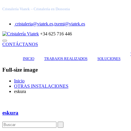
Cristalería Viatek – Cristalería en Donostia
cristaleria@viatek.es,txemi@viatek.es
+34 625 716 446
CONTÁCTANOS
INICIO
TRABAJOS REALIZADOS
SOLUCIONES
Full-size image
Inicio
OTRAS INSTALACIONES
eskura
eskura