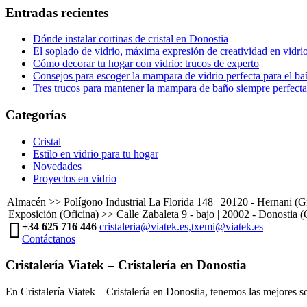
Entradas recientes
Dónde instalar cortinas de cristal en Donostia
El soplado de vidrio, máxima expresión de creatividad en vidri
Cómo decorar tu hogar con vidrio: trucos de experto
Consejos para escoger la mampara de vidrio perfecta para el b
Tres trucos para mantener la mampara de baño siempre perfecta
Categorías
Cristal
Estilo en vidrio para tu hogar
Novedades
Proyectos en vidrio
Almacén >> Polígono Industrial La Florida 148 | 20120 - Hernani (
Exposición (Oficina) >> Calle Zabaleta 9 - bajo | 20002 - Donostia 
+34 625 716 446
cristaleria@viatek.es,txemi@viatek.es
Contáctanos
Cristalería Viatek – Cristalería en Donostia
En Cristalería Viatek – Cristalería en Donostia, tenemos las mejores so