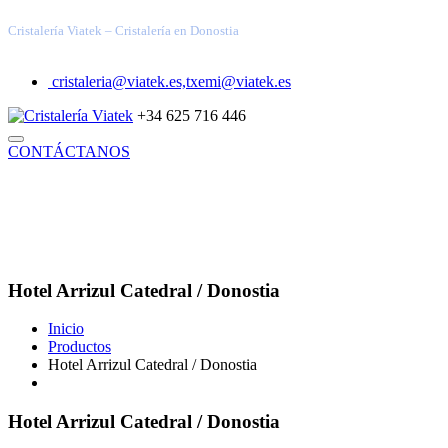
Cristalería Viatek – Cristalería en Donostia
cristaleria@viatek.es,txemi@viatek.es
+34 625 716 446
CONTÁCTANOS
INICIO
TRABAJOS REALIZADOS
SOLUCIONES
VIDRIOS ESPECIALES
ARQUITECTURA TÉCNICA
DECORACIÓN
INDUSTRIAL
BLOG
QUIÉNES SOMOS
Hotel Arrizul Catedral / Donostia
Inicio
Productos
Hotel Arrizul Catedral / Donostia
Hotel Arrizul Catedral / Donostia